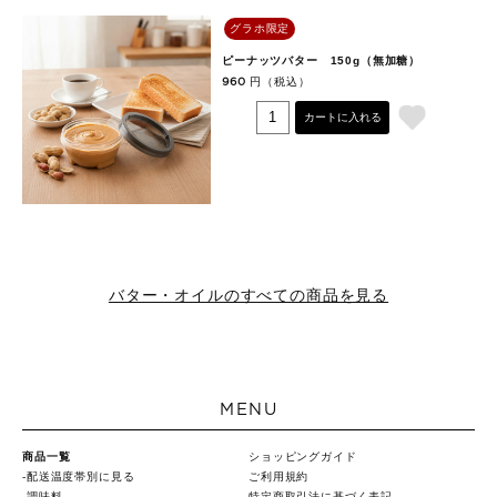
グラホ限定
ピーナッツバター 150g（無加糖）
円（税込）
960
カートに入れる
バター・オイルのすべての商品を見る
MENU
商品一覧
ショッピングガイド
配送温度帯別に見る
ご利用規約
調味料
特定商取引法に基づく表記