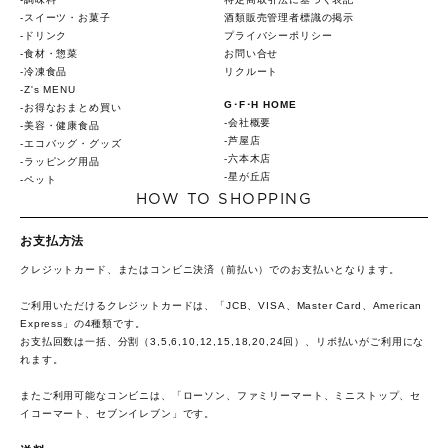
スイーツ・お菓子
酒類販売管理者標識の掲示
ドリンク
プライバシーポリシー
食材・惣菜
お問い合せ
冷凍食品
リクルート
Z's MENU
G･F･H HOME
お得なおまとめ買い
会社概要
美容・健康食品
芦屋店
エコバッグ・グッズ
六本木店
ラッピング用品
星が丘店
ペット
HOW TO SHOPPING
お支払方法
クレジットカード、またはコンビニ決済（前払い）でのお支払いとなります。
ご利用いただけるクレジットカードは、「JCB、VISA、Master Card、American
Express」の4種類です。
お支払回数は一括、分割（3,5,6,10,12,15,18,20,24回）、リボ払いがご利用にな
れます。
またご利用可能なコンビニは、「ローソン、ファミリーマート、ミニストップ、セ
イコーマート、セブンイレブン」です。