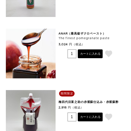
ANAR（最高級ザクロペースト）
The finest pomegranate paste
円（税込）
3,024
カートに入れる
期間限定
梅四代目富之助の赤紫蘇仕込み・赤紫蘇酢
円（税込）
2,916
カートに入れる