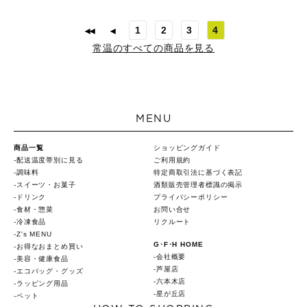
1
2
3
4
常温のすべての商品を見る
MENU
商品一覧
ショッピングガイド
配送温度帯別に見る
ご利用規約
調味料
特定商取引法に基づく表記
スイーツ・お菓子
酒類販売管理者標識の掲示
ドリンク
プライバシーポリシー
食材・惣菜
お問い合せ
冷凍食品
リクルート
Z's MENU
G･F･H HOME
お得なおまとめ買い
会社概要
美容・健康食品
芦屋店
エコバッグ・グッズ
六本木店
ラッピング用品
星が丘店
ペット