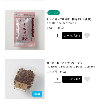
ネコポス
しその粉（伝統海塩・国内産しそ使用）
Perilla rice seasoning
円（税込）
324
カートに入れる
コーヒーローストナッツ プラ
Roasted various nuts pack (Coffee)
円（税込）
2,322
カートに入れる
冷蔵