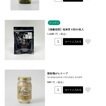
ネコポス
【無酸処理】塩海苔 8切80枚入
円（税込）
1,490
カートに入れる
顆粒鶏がらスープ
Granulated chicken broth
円（税込）
691
カートに入れる