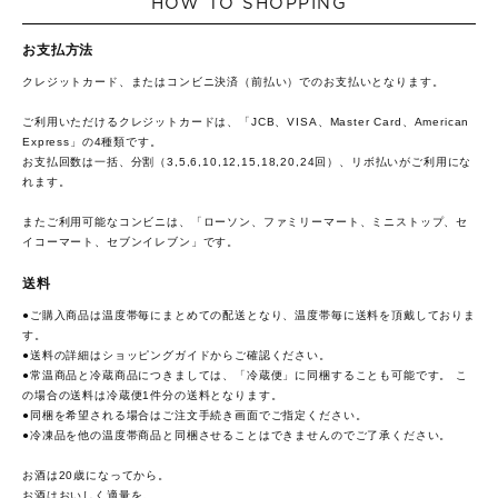
HOW TO SHOPPING
お支払方法
クレジットカード、またはコンビニ決済（前払い）でのお支払いとなります。
ご利用いただけるクレジットカードは、「JCB、VISA、Master Card、American
Express」の4種類です。
お支払回数は一括、分割（3,5,6,10,12,15,18,20,24回）、リボ払いがご利用にな
れます。
またご利用可能なコンビニは、「ローソン、ファミリーマート、ミニストップ、セ
イコーマート、セブンイレブン」です。
送料
●ご購入商品は温度帯毎にまとめての配送となり、温度帯毎に送料を頂戴しておりま
す。
●送料の詳細は
ショッピングガイド
からご確認ください。
●常温商品と冷蔵商品につきましては、「冷蔵便」に同梱することも可能です。 こ
の場合の送料は冷蔵便1件分の送料となります。
●同梱を希望される場合はご注文手続き画面でご指定ください。
●冷凍品を他の温度帯商品と同梱させることはできませんのでご了承ください。
お酒は20歳になってから。
お酒はおいしく適量を。